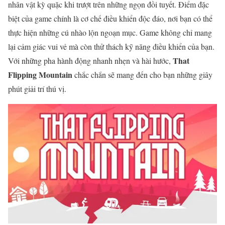
nhân vật kỳ quặc khi trượt trên những ngọn đồi tuyết. Điểm đặc
biệt của game chính là cơ chế điều khiển độc đáo, nơi bạn có thể
thực hiện những cú nhào lộn ngoạn mục. Game không chỉ mang
lại cảm giác vui vẻ mà còn thử thách kỹ năng điều khiển của bạn.
That
Với những pha hành động nhanh nhẹn và hài hước,
Flipping Mountain
chắc chắn sẽ mang đến cho bạn những giây
phút giải trí thú vị.