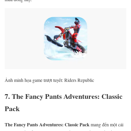
Ảnh minh họa game trượt tuyết: Riders Republic
7. The Fancy Pants Adventures: Classic
Pack
The Fancy Pants Adventures: Classic Pack
mang đến một cái