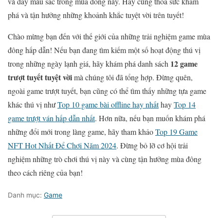
và đầy màu sắc trong mùa đông này. Hãy cùng thỏa sức khám
phá và tận hưởng những khoảnh khắc tuyệt vời trên tuyết!
Chào mừng bạn đến với thế giới của những trải nghiệm game mùa
đông hấp dẫn! Nếu bạn đang tìm kiếm một số hoạt động thú vị
12 game
trong những ngày lạnh giá, hãy khám phá danh sách
trượt tuyết tuyệt vời
mà chúng tôi đã tổng hợp. Đừng quên,
ngoài game trượt tuyết, bạn cũng có thể tìm thấy những tựa game
khác thú vị như
Top 10 game bài offline hay nhất
hay
Top 14
game trượt ván hấp dẫn nhất
. Hơn nữa, nếu bạn muốn khám phá
những đổi mới trong làng game, hãy tham khảo
Top 19 Game
NFT Hot Nhất Để Chơi Năm 2024
. Đừng bỏ lỡ cơ hội trải
nghiệm những trò chơi thú vị này và cùng tận hưởng mùa đông
theo cách riêng của bạn!
Danh mục:
Game