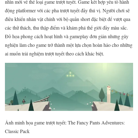
nhìn mới về thể loại game trượt tuyết. Game kết hợp yếu tố hành
động platformer với các pha trượt tuyết đầy thú vị. Người chơi sẽ
điều khiển nhân vật chính với bộ quần short đặc biệt để vượt qua
các thử thách, thu thập điểm và khám phá thế giới đầy màu sắc.
Đồ họa phong cách hoạt hình và gameplay đơn giản nhưng gây
nghiện làm cho game trở thành một lựa chọn hoàn hảo cho những
ai muốn trải nghiệm trượt tuyết theo cách khác biệt.
Ảnh minh họa game trượt tuyết: The Fancy Pants Adventures:
Classic Pack