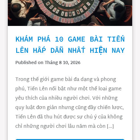
KHÁM PHÁ 10 GAME BÀI TIẾN
LÊN HẤP DẪN NHẤT HIỆN NAY
Published on Tháng 8 10, 2026
Trong thế giới game bài đa dạng và phong
phú, Tiến Lên nổi bật như một thể loại game
yêu thích của nhiều người chơi. Với những
quy luật đơn giản nhưng cũng đầy chiến lược,
Tiến Lên đã thu hút được sự chú ý của không
chỉ những người chơi lâu năm mà còn […]