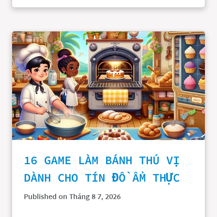
16 GAME LÀM BÁNH THÚ VỊ
DÀNH CHO TÍN ĐỒ ẨM THỰC
Published on Tháng 8 7, 2026