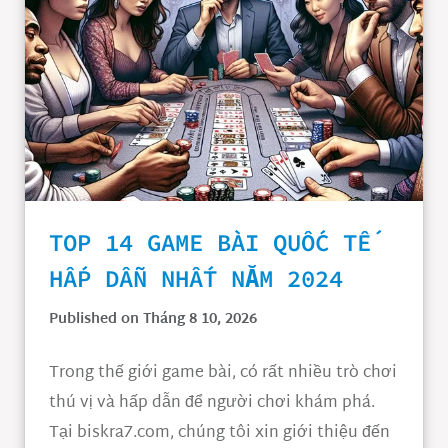
TOP 14 GAME BÀI QUỐC TẾ
HẤP DẪN NHẤT NĂM 2024
Published on Tháng 8 10, 2026
Trong thế giới game bài, có rất nhiều trò chơi
thú vị và hấp dẫn để người chơi khám phá.
Tại biskra7.com, chúng tôi xin giới thiệu đến