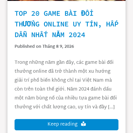
TOP 20 GAME BÀI ĐỔI
THƯỞNG ONLINE UY TÍN, HẤP
DẪN NHẤT NĂM 2024
Published on Tháng 8 9, 2026
Trong những năm gần đây, các game bài đổi
thưởng online đã trở thành một xu hướng
giải trí phổ biến không chỉ tại Việt Nam mà
còn trên toàn thế giới. Năm 2024 đánh dấu
một năm bùng nổ của nhiều tựa game bài đổi
thưởng với chất lượng cao, uy tín và đầy […]
Keep reading