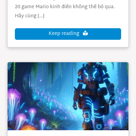
20 game Mario kinh điển không thể bỏ qua.
Hãy cùng […]
Keep reading