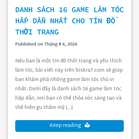
DANH SÁCH 16 GAME LÀM TÓC
HẤP DẪN NHẤT CHO TÍN ĐỒ
THỜI TRANG
Published on Tháng 8 6, 2026
Nếu bạn là một tín đồ thời trang và yêu thích
làm tóc, bài viết này trên biskra7.com sẽ giúp
bạn khám phá những game làm tóc thú vị
nhất. Dưới đây là danh sách 16 game làm tóc
hấp dẫn, nơi bạn có thể thỏa sức sáng tạo và
thể hiện gu thẩm mỹ […]
Keep reading