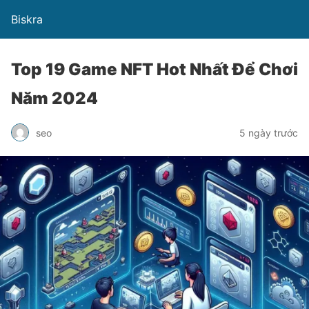
Biskra
Top 19 Game NFT Hot Nhất Để Chơi
Năm 2024
seo
5 ngày trước