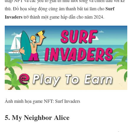
thập NFT và các yếu tố giải trí như lướt sóng và chiến đấu với kẻ
Surf
thù. Đồ họa sống động cùng âm thanh bắt tai làm cho
Invaders
trở thành một game hấp dẫn cho năm 2024.
Ảnh minh họa game NFT: Surf Invaders
5. My Neighbor Alice