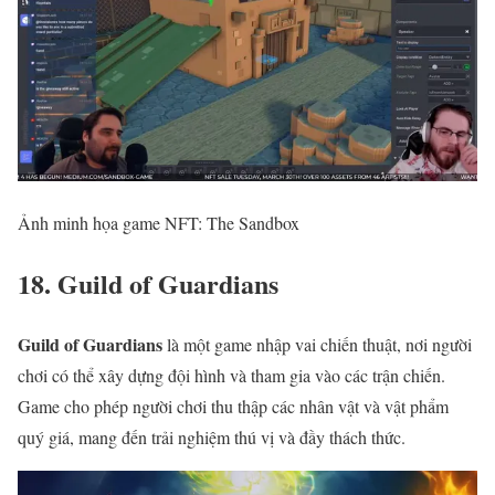
Ảnh minh họa game NFT: The Sandbox
18. Guild of Guardians
Guild of Guardians
là một game nhập vai chiến thuật, nơi người
chơi có thể xây dựng đội hình và tham gia vào các trận chiến.
Game cho phép người chơi thu thập các nhân vật và vật phẩm
quý giá, mang đến trải nghiệm thú vị và đầy thách thức.