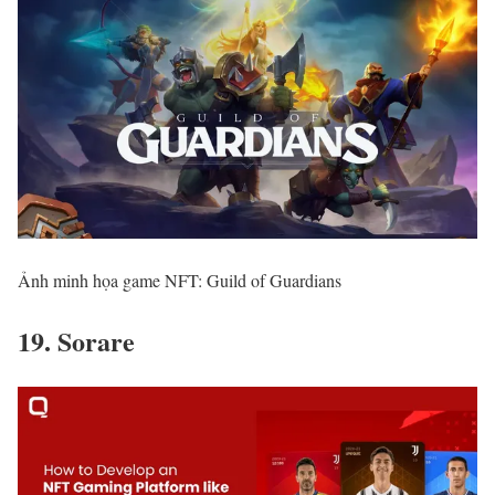
Ảnh minh họa game NFT: Guild of Guardians
19. Sorare