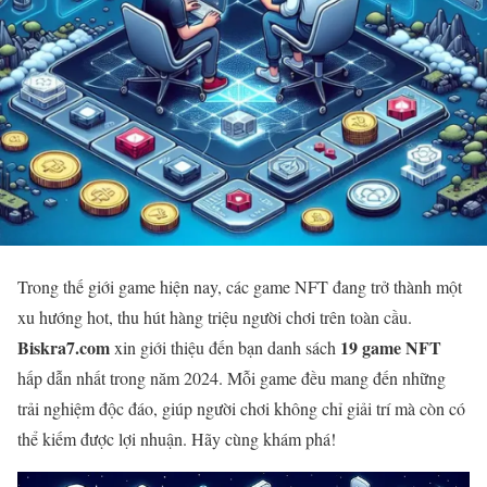
Trong thế giới game hiện nay, các game NFT đang trở thành một
xu hướng hot, thu hút hàng triệu người chơi trên toàn cầu.
Biskra7.com
19 game NFT
xin giới thiệu đến bạn danh sách
hấp dẫn nhất trong năm 2024. Mỗi game đều mang đến những
trải nghiệm độc đáo, giúp người chơi không chỉ giải trí mà còn có
thể kiếm được lợi nhuận. Hãy cùng khám phá!