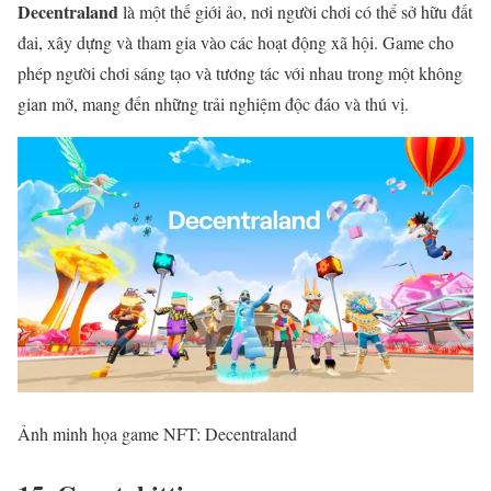
Decentraland
là một thế giới ảo, nơi người chơi có thể sở hữu đất
đai, xây dựng và tham gia vào các hoạt động xã hội. Game cho
phép người chơi sáng tạo và tương tác với nhau trong một không
gian mở, mang đến những trải nghiệm độc đáo và thú vị.
Ảnh minh họa game NFT: Decentraland