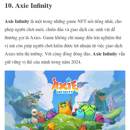
10. Axie Infinity
Axie Infinity
là một trong những game NFT nổi tiếng nhất, cho
phép người chơi nuôi, chiến đấu và giao dịch các sinh vật dễ
thương gọi là Axies. Game không chỉ mang đến trải nghiệm thú
vị mà còn giúp người chơi kiếm được lợi nhuận từ việc giao dịch
Axie Infinity
Axies trên thị trường. Với cộng đồng đông đảo,
vẫn
giữ vững vị thế của mình trong năm 2024.