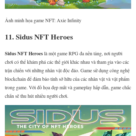
Ảnh minh họa game NFT: Axie Infinity
11. Sidus NFT Heroes
Sidus NFT Heroes
là một game RPG đa nền tảng, nơi người
chơi có thể khám phá các thế giới khác nhau và tham gia vào các
trận chiến với những nhân vật độc đáo. Game sử dụng công nghệ
blockchain để đảm bảo tính sở hữu của các nhân vật và vật phẩm
trong game. Với đồ họa đẹp mắt và gameplay hấp dẫn, game chắc
chắn sẽ thu hút nhiều người chơi.