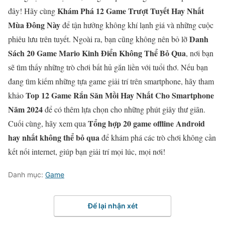
Khám Phá 12 Game Trượt Tuyết Hay Nhất
đây! Hãy cùng
Mùa Đông Này
để tận hưởng không khí lạnh giá và những cuộc
Danh
phiêu lưu trên tuyết. Ngoài ra, bạn cũng không nên bỏ lỡ
Sách 20 Game Mario Kinh Điển Không Thể Bỏ Qua
, nơi bạn
sẽ tìm thấy những trò chơi bất hủ gắn liền với tuổi thơ. Nếu bạn
đang tìm kiếm những tựa game giải trí trên smartphone, hãy tham
Top 12 Game Rắn Săn Mồi Hay Nhất Cho Smartphone
khảo
Năm 2024
để có thêm lựa chọn cho những phút giây thư giãn.
Tổng hợp 20 game offline Android
Cuối cùng, hãy xem qua
hay nhất không thể bỏ qua
để khám phá các trò chơi không cần
kết nối internet, giúp bạn giải trí mọi lúc, mọi nơi!
Danh mục:
Game
Để lại nhận xét