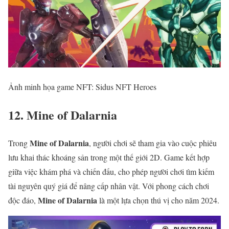
Ảnh minh họa game NFT: Sidus NFT Heroes
12. Mine of Dalarnia
Mine of Dalarnia
Trong
, người chơi sẽ tham gia vào cuộc phiêu
lưu khai thác khoáng sản trong một thế giới 2D. Game kết hợp
giữa việc khám phá và chiến đấu, cho phép người chơi tìm kiếm
tài nguyên quý giá để nâng cấp nhân vật. Với phong cách chơi
Mine of Dalarnia
độc đáo,
là một lựa chọn thú vị cho năm 2024.