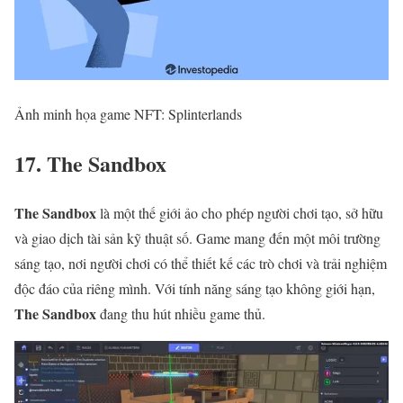
Ảnh minh họa game NFT: Splinterlands
17. The Sandbox
The Sandbox
là một thế giới ảo cho phép người chơi tạo, sở hữu
và giao dịch tài sản kỹ thuật số. Game mang đến một môi trường
sáng tạo, nơi người chơi có thể thiết kế các trò chơi và trải nghiệm
độc đáo của riêng mình. Với tính năng sáng tạo không giới hạn,
The Sandbox
đang thu hút nhiều game thủ.