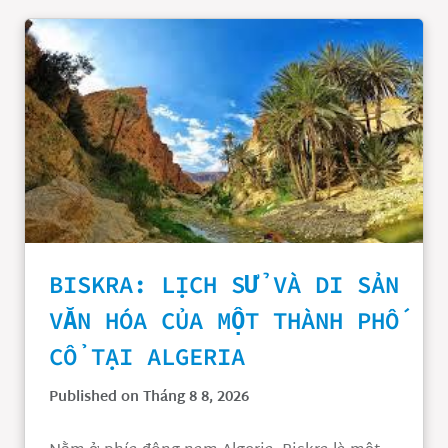
BISKRA: LỊCH SỬ VÀ DI SẢN
VĂN HÓA CỦA MỘT THÀNH PHỐ
CỔ TẠI ALGERIA
Published on Tháng 8 8, 2026