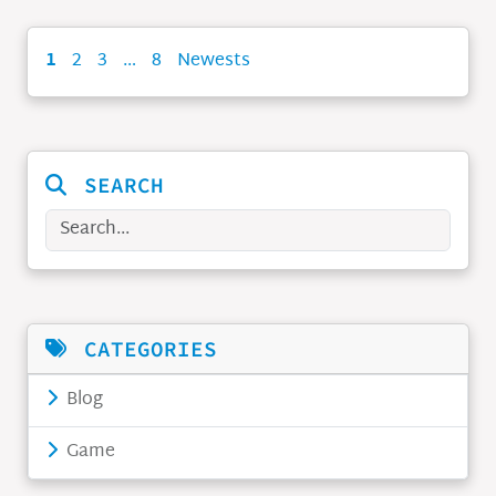
1
2
3
…
8
Newests
PHÂN
TRANG
BÀI
VIẾT
SEARCH
Search
CATEGORIES
Blog
Game