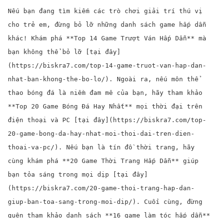
Nếu bạn đang tìm kiếm các trò chơi giải trí thú vị
cho trẻ em, đừng bỏ lỡ những danh sách game hấp dẫn
khác! Khám phá **Top 14 Game Trượt Ván Hấp Dẫn** mà
bạn không thể bỏ lỡ [tại đây]
(https://biskra7.com/top-14-game-truot-van-hap-dan-
nhat-ban-khong-the-bo-lo/). Ngoài ra, nếu môn thể
thao bóng đá là niềm đam mê của bạn, hãy tham khảo
**Top 20 Game Bóng Đá Hay Nhất** mọi thời đại trên
điện thoại và PC [tại đây](https://biskra7.com/top-
20-game-bong-da-hay-nhat-moi-thoi-dai-tren-dien-
thoai-va-pc/). Nếu bạn là tín đồ thời trang, hãy
cùng khám phá **20 Game Thời Trang Hấp Dẫn** giúp
bạn tỏa sáng trong mọi dịp [tại đây]
(https://biskra7.com/20-game-thoi-trang-hap-dan-
giup-ban-toa-sang-trong-moi-dip/). Cuối cùng, đừng
quên tham khảo danh sách **16 game làm tóc hấp dẫn**