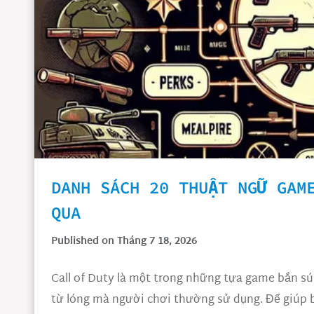
DANH SÁCH 20 THUẬT NGỮ GAM
QUA
Published on Tháng 7 18, 2026
Call of Duty là một trong những tựa game bắn sún
từ lóng mà người chơi thường sử dụng. Để giúp bạ