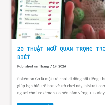
20 THUẬT NGỮ QUAN TRỌNG TR
BIẾT
Published on Tháng 7 19, 2026
Pokémon Go là một trò chơi di động nổi tiếng, th
giúp bạn hiểu rõ hơn về trò chơi này, biskra7.co
người chơi Pokémon Go nên nắm vững. 1. Budd