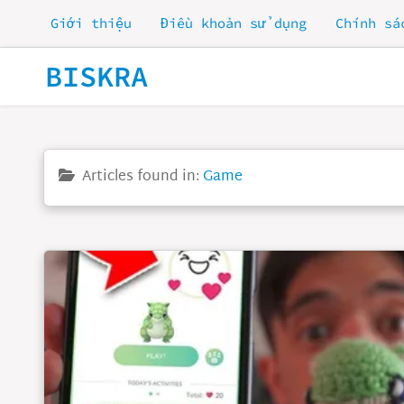
Skip to main content
Giới thiệu
Điều khoản sử dụng
Chính sá
BISKRA
Articles found in:
Game