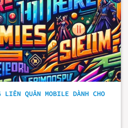
G LIÊN QUÂN MOBILE DÀNH CHO