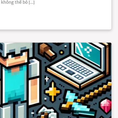
 không thể bỏ […]