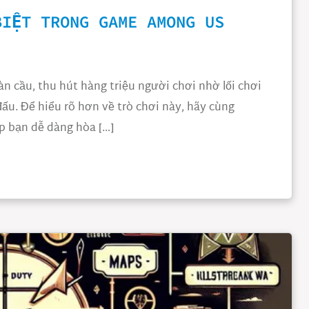
BIỆT TRONG GAME AMONG US
 cầu, thu hút hàng triệu người chơi nhờ lối chơi
ấu. Để hiểu rõ hơn về trò chơi này, hãy cùng
p bạn dễ dàng hòa […]