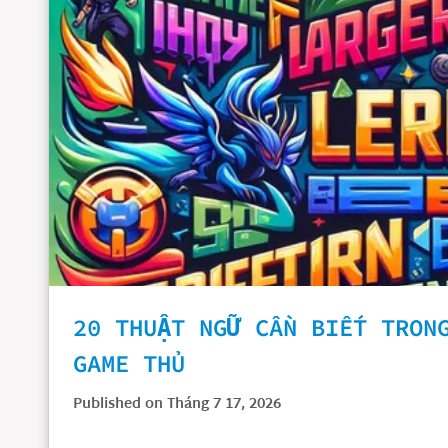
20 THUẬT NGỮ CẦN BIẾT TRON
GAME THỦ
Published on Tháng 7 17, 2026