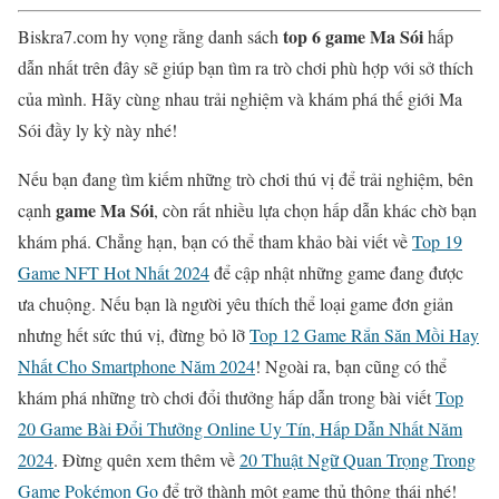
top 6 game Ma Sói
Biskra7.com hy vọng rằng danh sách
hấp
dẫn nhất trên đây sẽ giúp bạn tìm ra trò chơi phù hợp với sở thích
của mình. Hãy cùng nhau trải nghiệm và khám phá thế giới Ma
Sói đầy ly kỳ này nhé!
Nếu bạn đang tìm kiếm những trò chơi thú vị để trải nghiệm, bên
game Ma Sói
cạnh
, còn rất nhiều lựa chọn hấp dẫn khác chờ bạn
khám phá. Chẳng hạn, bạn có thể tham khảo bài viết về
Top 19
Game NFT Hot Nhất 2024
để cập nhật những game đang được
ưa chuộng. Nếu bạn là người yêu thích thể loại game đơn giản
nhưng hết sức thú vị, đừng bỏ lỡ
Top 12 Game Rắn Săn Mồi Hay
Nhất Cho Smartphone Năm 2024
! Ngoài ra, bạn cũng có thể
khám phá những trò chơi đổi thưởng hấp dẫn trong bài viết
Top
20 Game Bài Đổi Thưởng Online Uy Tín, Hấp Dẫn Nhất Năm
2024
. Đừng quên xem thêm về
20 Thuật Ngữ Quan Trọng Trong
Game Pokémon Go
để trở thành một game thủ thông thái nhé!