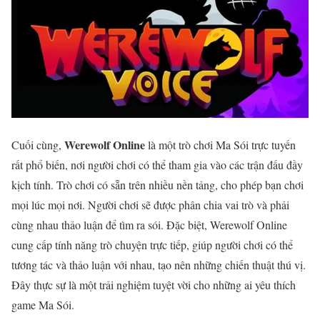
Werewolf Online
Cuối cùng,
là một trò chơi Ma Sói trực tuyến
rất phổ biến, nơi người chơi có thể tham gia vào các trận đấu đầy
kịch tính. Trò chơi có sẵn trên nhiều nền tảng, cho phép bạn chơi
mọi lúc mọi nơi. Người chơi sẽ được phân chia vai trò và phải
cùng nhau thảo luận để tìm ra sói. Đặc biệt, Werewolf Online
cung cấp tính năng trò chuyện trực tiếp, giúp người chơi có thể
tương tác và thảo luận với nhau, tạo nên những chiến thuật thú vị.
Đây thực sự là một trải nghiệm tuyệt vời cho những ai yêu thích
game Ma Sói.