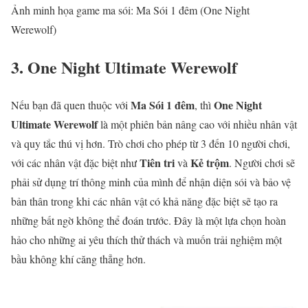
Ảnh minh họa game ma sói: Ma Sói 1 đêm (One Night
Werewolf)
3. One Night Ultimate Werewolf
Ma Sói 1 đêm
One Night
Nếu bạn đã quen thuộc với
, thì
Ultimate Werewolf
là một phiên bản nâng cao với nhiều nhân vật
và quy tắc thú vị hơn. Trò chơi cho phép từ 3 đến 10 người chơi,
Tiên tri
Kẻ trộm
với các nhân vật đặc biệt như
và
. Người chơi sẽ
phải sử dụng trí thông minh của mình để nhận diện sói và bảo vệ
bản thân trong khi các nhân vật có khả năng đặc biệt sẽ tạo ra
những bất ngờ không thể đoán trước. Đây là một lựa chọn hoàn
hảo cho những ai yêu thích thử thách và muốn trải nghiệm một
bầu không khí căng thẳng hơn.