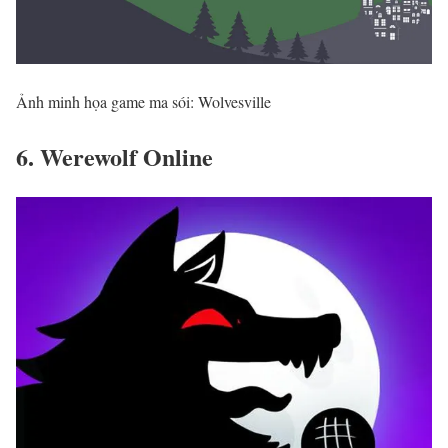
Ảnh minh họa game ma sói: Wolvesville
6. Werewolf Online