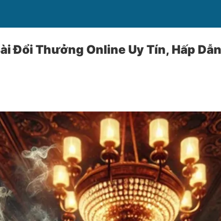
ài Đổi Thưởng Online Uy Tín, Hấp Dẫ