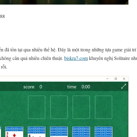
o88
iển đã tồn tại qua nhiều thế hệ. Đây là một trong những tựa game giải tr
không cần quá nhiều chiến thuật.
biskra7.com
khuyến nghị Solitaire như
rỗi.