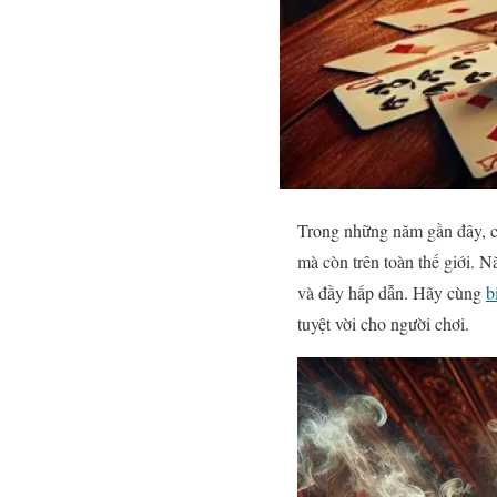
Trong những năm gần đây, cá
mà còn trên toàn thế giới. 
và đầy hấp dẫn. Hãy cùng
b
tuyệt vời cho người chơi.