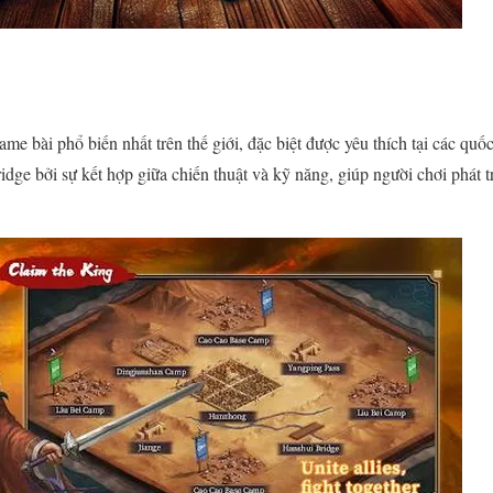
me bài phổ biến nhất trên thế giới, đặc biệt được yêu thích tại các quố
dge bởi sự kết hợp giữa chiến thuật và kỹ năng, giúp người chơi phát t