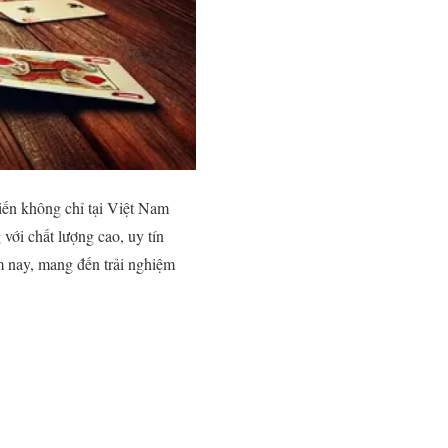
iến không chỉ tại Việt Nam
với chất lượng cao, uy tín
 nay, mang đến trải nghiệm