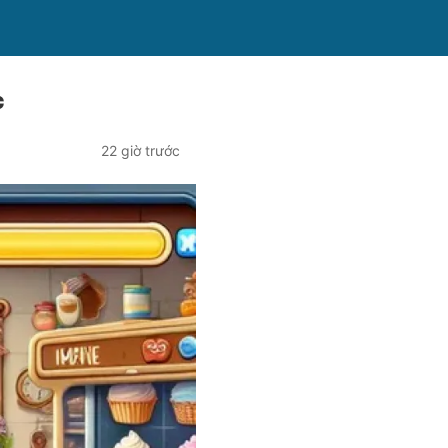
c
22 giờ trước